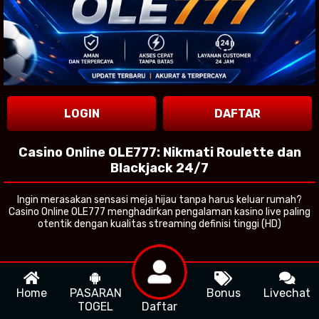
LOGIN
DAFTAR
Casino Online OLE777: Nikmati Roulette dan
Blackjack 24/7
Ingin merasakan sensasi meja hijau tanpa harus keluar rumah?
Casino Online OLE777 menghadirkan pengalaman kasino live paling
otentik dengan kualitas streaming definisi tinggi (HD)
Home
PASARAN
Bonus
Livechat
TOGEL
Daftar