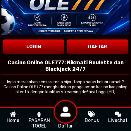
LOGIN
DAFTAR
Casino Online OLE777: Nikmati Roulette dan
Blackjack 24/7
Ingin merasakan sensasi meja hijau tanpa harus keluar rumah?
Casino Online OLE777 menghadirkan pengalaman kasino live paling
otentik dengan kualitas streaming definisi tinggi (HD)
Home
PASARAN
Bonus
Livechat
TOGEL
Daftar