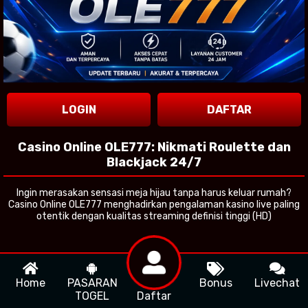
LOGIN
DAFTAR
Casino Online OLE777: Nikmati Roulette dan
Blackjack 24/7
Ingin merasakan sensasi meja hijau tanpa harus keluar rumah?
Casino Online OLE777 menghadirkan pengalaman kasino live paling
otentik dengan kualitas streaming definisi tinggi (HD)
Home
PASARAN
Bonus
Livechat
TOGEL
Daftar