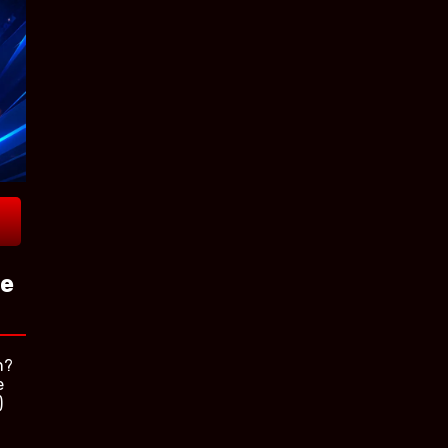
te
h?
e
)