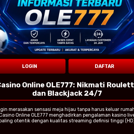
LOGIN
DAFTAR
asino Online OLE777: Nikmati Roulet
dan Blackjack 24/7
ngin merasakan sensasi meja hijau tanpa harus keluar ruma
Casino Online OLE777 menghadirkan pengalaman kasino liv
paling otentik dengan kualitas streaming definisi tinggi (HD