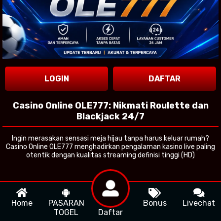
LOGIN
DAFTAR
Casino Online OLE777: Nikmati Roulette dan
Blackjack 24/7
Ingin merasakan sensasi meja hijau tanpa harus keluar rumah?
Casino Online OLE777 menghadirkan pengalaman kasino live paling
otentik dengan kualitas streaming definisi tinggi (HD)
Home
PASARAN
Bonus
Livechat
TOGEL
Daftar