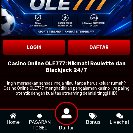
LOGIN
DAFTAR
Casino Online OLE777: Nikmati Roulette dan
Blackjack 24/7
Ingin merasakan sensasi meja hijau tanpa harus keluar rumah?
Casino Online OLE777 menghadirkan pengalaman kasino live paling
otentik dengan kualitas streaming definisi tinggi (HD)
Home
PASARAN
Bonus
Livechat
TOGEL
Daftar